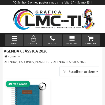
"O Senhor é o meu pastor e nada me faltará." – Salmo 23:1
MENU
CADASTRO
CONTATO
PRODUTOS
CARRINHO
AGENDA CLÁSSICA 2026
»
Home
AGENDAS, CADERNOS, PLANNERS
»
AGENDA CLÁSSICA 2026
Escolher ordem
Frete Grátis